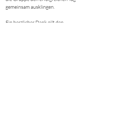
gemeinsam ausklingen.
Ein herzlicher Dank gilt den 
Polizeibeamten Stefan Benölken und Jan 
Tonke für die praxisnahe, informative 
und engagierte Durchführung des 
Trainings.
Ihr Einsatz hat wesentlich dazu 
beigetragen, dass die Teilnehmenden 
mehr Sicherheit und Vertrauen im 
Straßenverkehr gewinnen konnten.
Aktuelle Beiträge
Alle ansehen